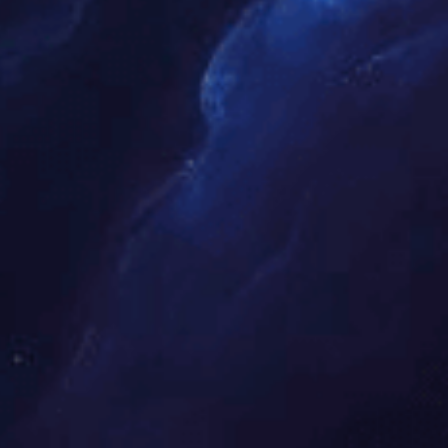
检、 仓管的严格把控，才会进入生产环节。
格率达到99%。
成，保证产品的市场竞争力。
勘察，技术分析， 免费为您量身设计并出专业的场地图纸。
胶跑道生产，销售，铺装于一体的个人独资企业，注册资金万元
实，踏实的工作理念，专注于塑胶跑道、球场、健身步道等体育设