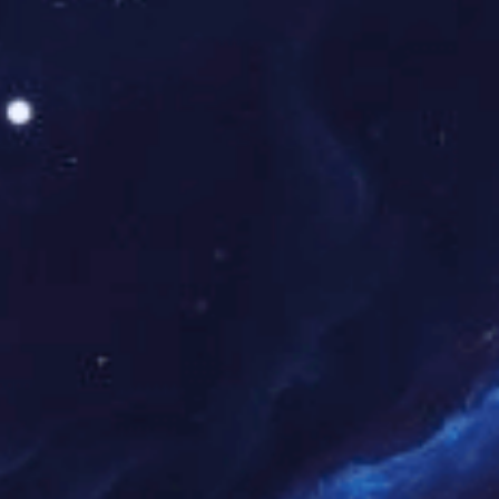
EST BEST HIGH AND NEW TECHNOLOGY,
 NEW RESEARCH AND DEVELOPMENT OF SCIENTIFIC AND
AND CUSTOMER NEW DEMAND.