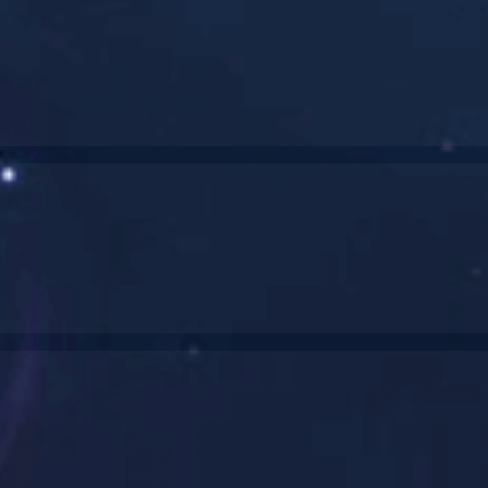
彩、绿色
抗紫外线、耐老化
选