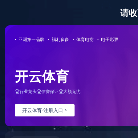
您好，欢迎光临星空网·网站登录官网入口-星空（中国）官网
收藏本站
|
联系我们
专注于跑道、球场等体育设施
研发，定制，生产，施工及技术服务
全国统一服务热线
4001-091--909
星空网·网站登录官网入口-星空（中国）
关于我们
产品中心
案例中心
联系我们
招聘信息
热门关键词： 塑胶跑道 | 塑胶跑道厂家 |