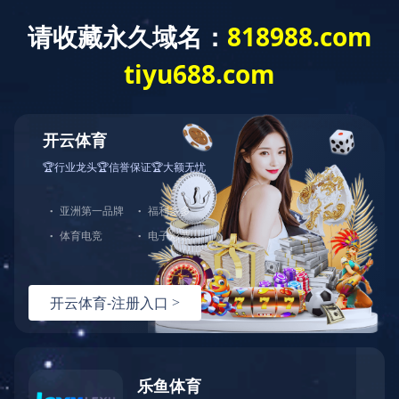
您好，欢迎光临星空网·网站登录官网入口-星空（中国）官
网！
收藏本站
|
联系我们
专注于跑道、球场等体育设施
研发，定制，生产，施工及技术服务
全国统一服务热线
4001-091--909
星空网·网站登录官网入口-星空（中国）
关于我们
产品中心
案例中心
联系我们
招聘信息