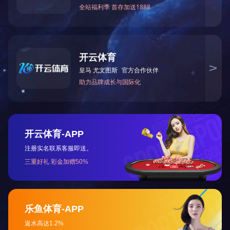
热门城市：
更多...
相关产品
星空网·网站登录官网入口-星空（中
国）
星空网·网站登录官网入口-星空（中
国）材料
星空网·网站登录官网入口-星空（中
国）
相关新闻