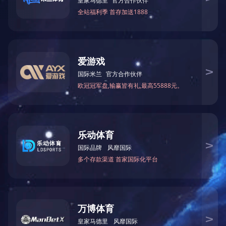
当前位置：
首页
>
供应产品
>
硅PU
>
篮球场硅pu面涂
篮球场硅pu面涂
发布时间：2019-06-28
产品详情：
星空网·网站登录官网入口-星空（中国）遵循精益求精的质
量方针，凭借丰富的生产经验，专注于跑道、球场等体育设施
用聚酯材料的研发及生产。到目前为止，公司已经形成亲水塑
胶系列、传统双组份塑胶系列、单组分胶黏剂系列以及其他产
品等产品体系，拥有”亲水塑胶””三实”等产品和商标。其中亲
水塑胶系列是本公司行业内众多，并在公司长期施工经验基础
上研发的一种绿色、经济、方便施工的新型聚酯塑胶，可以取
代现有传统双组份塑胶。此外，水泥基础封地液、塑胶面漆、
除尘层面等系列公司产品都在为客户提供行业解决方案中具有
举足轻重的作用。
上一条：
硅PU篮球场蓝色面涂
下一条：
星空网·网站登录官网入口-星空（中国）浆料
相关标签：