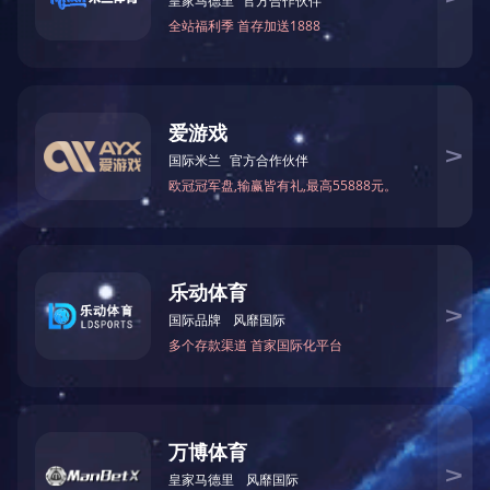
当前位置：
首页
>
供应产品
>
硅PU
>
星空网·网站登录官网入
口-星空（中国）
星空网·网站登录官网入口-星
空（中国）
发布时间：2019-06-28
产品详情：
星空网·网站登录官网入口-星空（中国）遵循精益求精的质
量方针，凭借丰富的生产经验，专注于跑道、球场等体育设施
用聚酯材料的研发及生产。到目前为止，公司已经形成亲水塑
胶系列、传统双组份塑胶系列、单组分胶黏剂系列以及其他产
品等产品体系，拥有”亲水塑胶””三实”等产品和商标。其中亲
水塑胶系列是本公司行业内众多，并在公司长期施工经验基础
上研发的一种绿色、经济、方便施工的新型聚酯塑胶，可以取
代现有传统双组份塑胶。此外，水泥基础封地液、塑胶面漆、
除尘层面等系列公司产品都在为客户提供行业解决方案中具有
举足轻重的作用。
上一条：
星空网·网站登录官网入口-星空（中国）