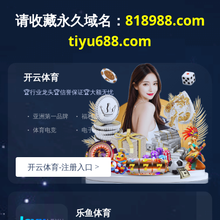
您好，欢迎光临星空网·网站登录官网入口-星空（中国）官
网！
收藏本站
|
联系我们
专注于跑道、球场等体育设施
研发，定制，生产，施工及技术服务
全国统一服务热线
4001-091--909
星空网·网站登录官网入口-星空（中国）
关于我们
产品中心
案例中心
联系我们
招聘信息