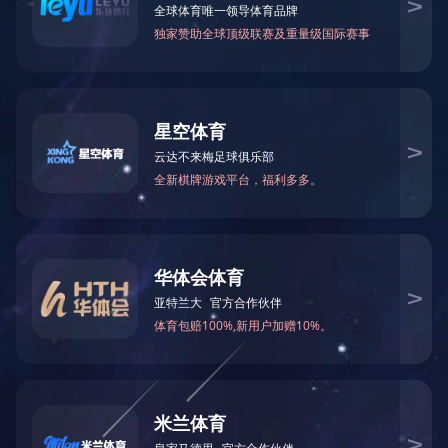
产品中心
硅PU
塑胶跑道
橡胶颗粒
EPDM颗粒
预制型塑胶跑道
联系我们
全国服务热线：4001-091--909
电话/传真：0311-66698885
生产基地：河北省定州市南城区梅家庄
营销中心：石家庄市裕华区长江大道315号创新大厦
产品展示