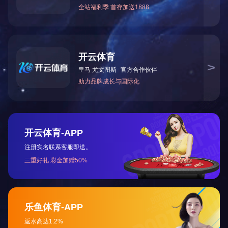
下一条：
星空网·网站登录官网入口-星空（中国）
相关标签：
热门城市：
更多...
相关产品
星空网·网站登录官网入口-星空（中
国）
星空网·网站登录官网入口-星空（中
国）材料
星空网·网站登录官网入口-星空（中
国）